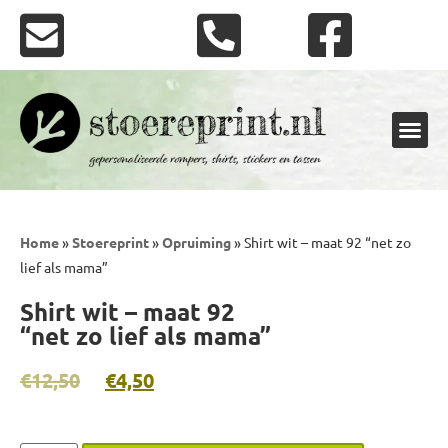
Shirts en rompers
Stickers en vlaggen
Home
»
Stoereprint
»
Opruiming
»
Shirt wit – maat 92 “net zo
lief als mama”
Shirt wit – maat 92
“net zo lief als mama”
€
12,50
€
4,50