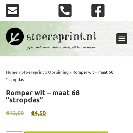
Shirts en rompers
Stickers en vlaggen
Home
»
Stoereprint
»
Opruiming
»
Romper wit – maat 68
“stropdas”
Romper wit – maat 68
“stropdas”
€
12,50
€
4,50