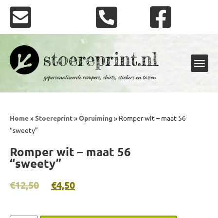
Shirts en rompers
Stickers en vlaggen
Home
»
Stoereprint
»
Opruiming
»
Romper wit – maat 56
“sweety”
Romper wit – maat 56
“sweety”
€
12,50
€
4,50